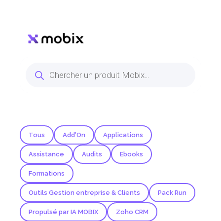
5 et 2 jours ouvrables. Ce pack est
n se
valable 6 mois à compter de la date
d’achat.
 les
Tous
Add'On
Applications
Assistance
Audits
Ebooks
Formations
Outils Gestion entreprise & Clients
Pack Run
Propulsé par IA MOBIX
Zoho CRM