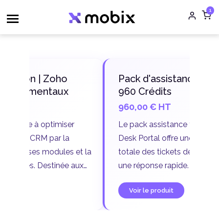
Aller
1
au
contenu
Pack d'assistance Zoho -
960 Crédits
960,00
€
HT
r
Le pack assistance technique Zoho
Desk Portal offre une traçabilité
et la
totale des tickets de demande pour
aux
une réponse rapide. Il est
ose
accompagné de crédits de support
Voir le produit
upe.
pour les demandes de niveau 1 et 2,
qui sont résolues respectivement en