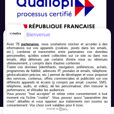
Bienvenue
Avec 78
partenaires
, nous souhaitons stocker et accéder à des
informations sur vos appareils (cookies, pixels dans les emails,
etc.), combiner et transmettre entre partenaires vos données
personnelles, qu'elles soient collectées sur ce site ou dans nos
emails, déjà détenues par certains d'entre nous ou obtenues
ultérieurement, y compris dans d'autres contextes.
Traiter ces données (identifiants, navigation, préférences, achats,
programmes de fidélité, adresses IP, postales et emails, téléphone,
géolocalisation précise, etc.) permet de développer et vous proposer
Nous contacter
des services, contenus, offres commerciales et publicités sur vos
différents appareils et écrans (y compris par email, courrier, SMS,
téléphone, audio, et vidéo), de les personnaliser, d'en mesurer la
05 79 98 01 24
performance, et d'étudier les audiences.
Vous pouvez "tout accepter" et retirer votre consentement à tout
moment via l'icône "cookie"
. Vous pouvez aussi "paramétrer des
choix" détaillés et vous opposer aux traitements non soumis au
consentement. Vos choix sont valables pour 6 mois.
powered by