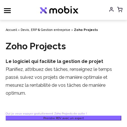
Aller
au
contenu
Accueil
»
Devis, ERP & Gestion entreprise
»
Zoho Projects
Zoho Projects
Le logiciel qui facilite la gestion de projet
Planifiez, attribuez des tâches, renseignez le temps
passé, suivez vos projets de manière optimale et
mesurez la rentabilité de vos tâches de manière
optimum.
Oui je veux essayer gratuitement Zoho Projects de suite !
Prendre RDV avec un expert