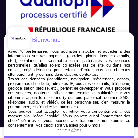
Bienvenue
Avec 78
partenaires
, nous souhaitons stocker et accéder à des
informations sur vos appareils (cookies, pixels dans les emails,
etc.), combiner et transmettre entre partenaires vos données
personnelles, qu'elles soient collectées sur ce site ou dans nos
emails, déjà détenues par certains d'entre nous ou obtenues
ultérieurement, y compris dans d'autres contextes.
Traiter ces données (identifiants, navigation, préférences, achats,
programmes de fidélité, adresses IP, postales et emails, téléphone,
géolocalisation précise, etc.) permet de développer et vous proposer
Nous contacter
des services, contenus, offres commerciales et publicités sur vos
différents appareils et écrans (y compris par email, courrier, SMS,
téléphone, audio, et vidéo), de les personnaliser, d'en mesurer la
05 79 98 01 24
performance, et d'étudier les audiences.
Vous pouvez "tout accepter" et retirer votre consentement à tout
moment via l'icône "cookie"
. Vous pouvez aussi "paramétrer des
choix" détaillés et vous opposer aux traitements non soumis au
consentement. Vos choix sont valables pour 6 mois.
powered by
Copyright 2026.