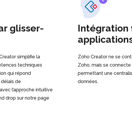
r glisser-
Intégration 
application
reator simplifie la
Zoho Creator ne se conte
étences techniques
Zoho, mais se connecte a
ion qui répond
permettant une centralis
 délais de
données.
ec l’approche intuitive
nd drop sur notre page