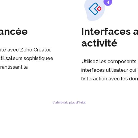
4
vancée
Interfaces 
activité
rité avec Zoho Creator.
ilisateurs sophistiquée
Utilisez les composants 
rantissant la
interfaces utilisateur qui
l’interaction avec les d
J'aimerais plus d'infos