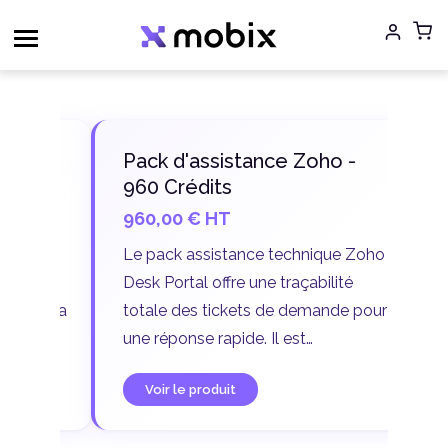
Aller
au
contenu
Pack d'assistance Zoho -
960 Crédits
960,00
€
HT
r
Le pack assistance technique Zoho
Desk Portal offre une traçabilité
et la
totale des tickets de demande pour
aux
une réponse rapide. Il est
ose
accompagné de crédits de support
Voir le produit
upe.
pour les demandes de niveau 1 et 2,
qui sont résolues respectivement en