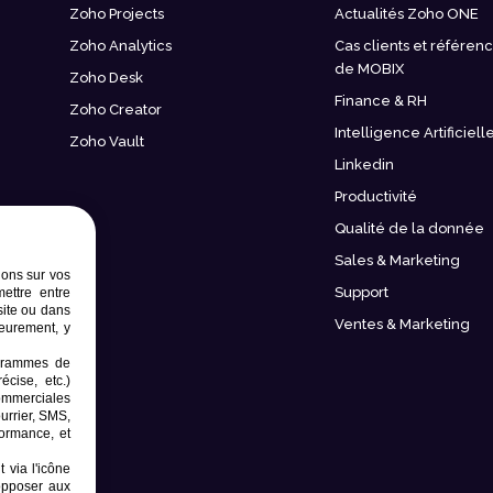
Zoho Projects
Actualités Zoho ONE
Zoho Analytics
Cas clients et référen
de MOBIX
Zoho Desk
Finance & RH
Zoho Creator
Intelligence Artificiell
Zoho Vault
Linkedin
Productivité
Qualité de la donnée
Sales & Marketing
ions sur vos
Support
mettre entre
site ou dans
Ventes & Marketing
ieurement, y
rogrammes de
écise, etc.)
commerciales
ourrier, SMS,
formance, et
 via l'icône
opposer aux