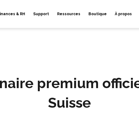
inances & RH
Support
Ressources
Boutique
À propos
aire premium offici
Suisse