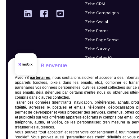
Zoho CRM
Zoho Campaigns
Zoho Social
Zoho Forms
Zoho PageSense
Zoho Survey
Zoho Sales IQ
Bienvenue
Zoho Sign
Finances & RH
Avec 78
partenaires
, nous souhaitons stocker et accéder à des informat
appareils (cookies, pixels dans les emails, etc.), combiner et trans
Zoho People
partenaires vos données personnelles, qu'elles soient collectées sur ce 
nos emails, déjà détenues par certains d'entre nous ou obtenues ultér
Zoho Recruit
compris dans d'autres contextes.
Traiter ces données (identifiants, navigation, préférences, achats, p
Zoho Books
fidélité, adresses IP, postales et emails, téléphone, géolocalisation pr
permet de développer et vous proposer des services, contenus, offres 
Zoho Inventory
et publicités sur vos différents appareils et écrans (y compris par email, c
Zoho Billing
téléphone, audio, et vidéo), de les personnaliser, d'en mesurer la per
d'étudier les audiences.
Vous pouvez "tout accepter" et retirer votre consentement à tout moment
"cookie"
. Vous pouvez aussi "paramétrer des choix" détaillés et vous 