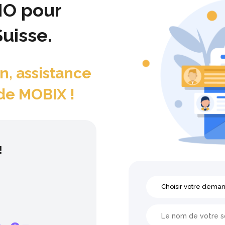
HO pour
uisse.
n, assistance
de MOBIX !
!