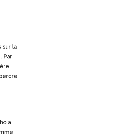
 sur la
. Par
ière
 perdre
oho a
comme