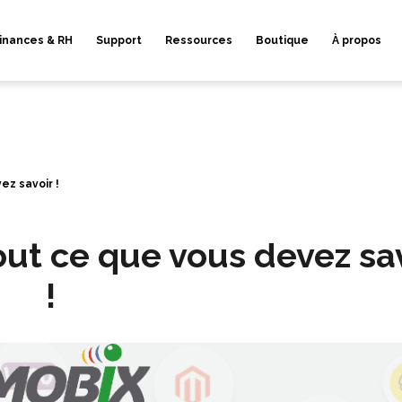
inances & RH
Support
Ressources
Boutique
À propos
ez savoir !
out ce que vous devez sa
!