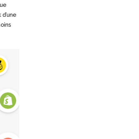
que
k d’une
moins