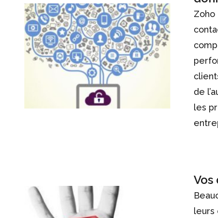
Zoho 
conta
compl
perfo
clien
de l’
les p
entre
Vos 
Beauc
leurs