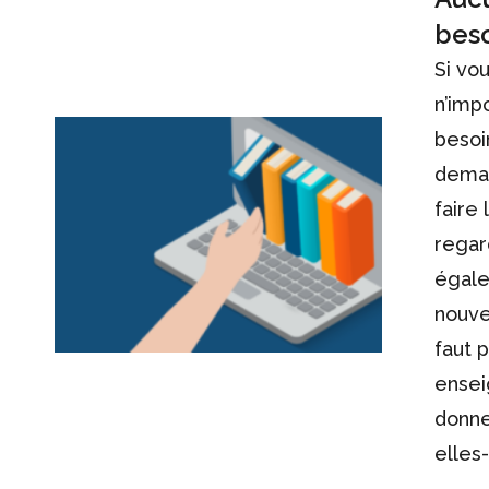
beso
Si vo
n’imp
besoi
deman
faire
regar
égale
nouve
faut 
ensei
donne
elle