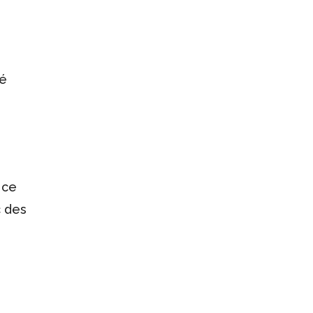
té
 ce
c des