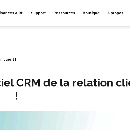
inances & RH
Support
Ressources
Boutique
À propos
n client !
iel CRM de la relation cli
!