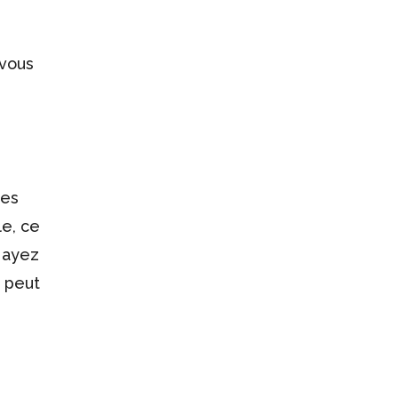
 vous
les
e, ce
 ayez
M peut