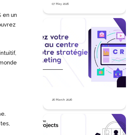
07 May 2026
% en un
ouvrez
tuitif,
e monde
26 March 2026
me.
tes,