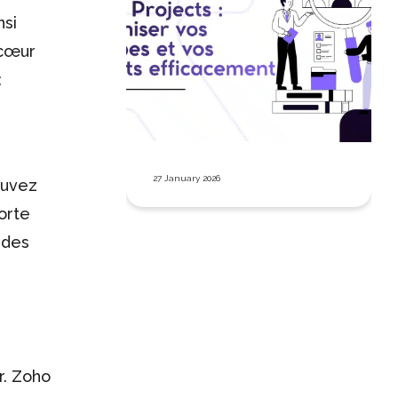
nsi
 cœur
:
27 January 2026
ouvez
orte
 des
r. Zoho