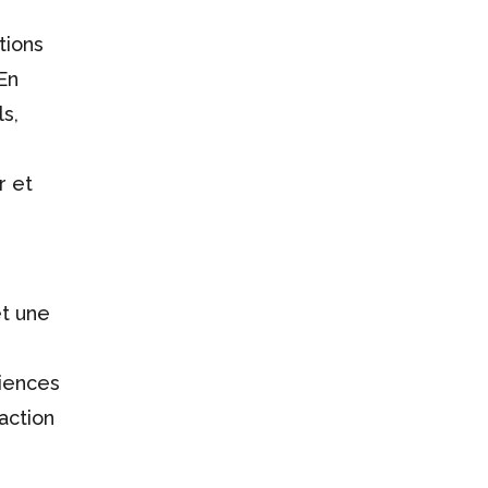
tions
En
ls,
r et
et une
riences
faction