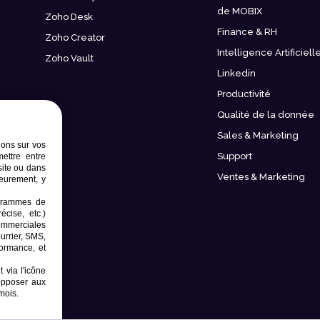
de MOBIX
Zoho Desk
Finance & RH
Zoho Creator
Intelligence Artificiell
Zoho Vault
Linkedin
Productivité
Qualité de la donnée
Sales & Marketing
ions sur vos
Support
mettre entre
site ou dans
Ventes & Marketing
ieurement, y
rogrammes de
écise, etc.)
commerciales
ourrier, SMS,
formance, et
 via l'icône
opposer aux
mois.