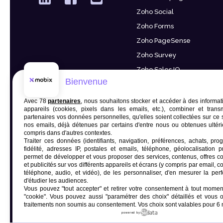
Zoho Social
Zoho Forms
Zoho PageSense
Zoho Survey
Zoho Sales IQ
Bienvenue
Zoho Sign
Finances & RH
Avec 78
partenaires
, nous souhaitons stocker et accéder à des informat
appareils (cookies, pixels dans les emails, etc.), combiner et trans
Zoho People
partenaires vos données personnelles, qu'elles soient collectées sur ce 
nos emails, déjà détenues par certains d'entre nous ou obtenues ultér
Zoho Recruit
compris dans d'autres contextes.
Traiter ces données (identifiants, navigation, préférences, achats, p
Zoho Books
fidélité, adresses IP, postales et emails, téléphone, géolocalisation pr
permet de développer et vous proposer des services, contenus, offres 
Zoho Inventory
et publicités sur vos différents appareils et écrans (y compris par email, c
Zoho Billing
téléphone, audio, et vidéo), de les personnaliser, d'en mesurer la per
d'étudier les audiences.
Vous pouvez "tout accepter" et retirer votre consentement à tout moment
"cookie"
. Vous pouvez aussi "paramétrer des choix" détaillés et vous 
traitements non soumis au consentement. Vos choix sont valables pour 6 
powered by