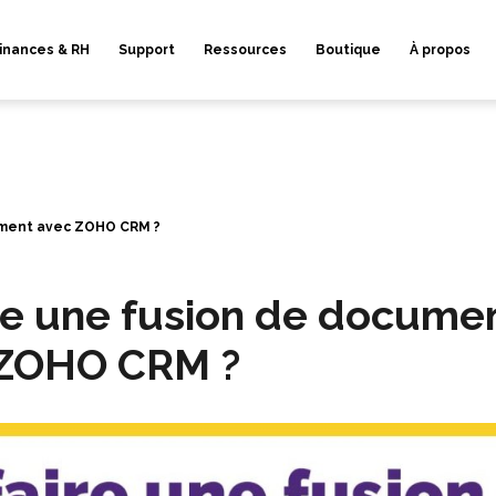
inances & RH
Support
Ressources
Boutique
À propos
ument avec ZOHO CRM ?
re une fusion de docume
 ZOHO CRM ?