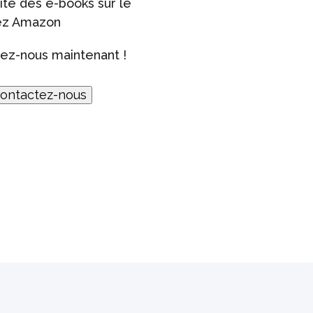
te des e-books sur le
hez Amazon
ez-nous maintenant !
ontactez-nous