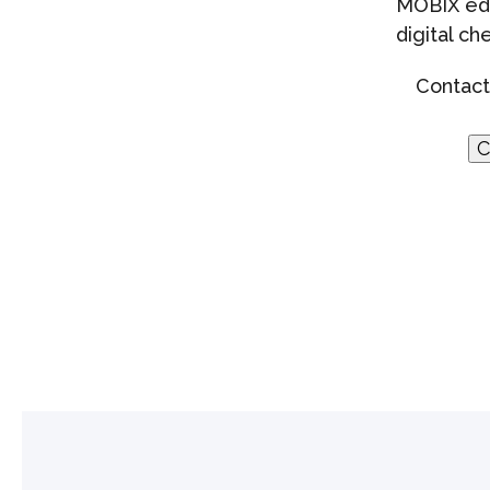
MOBIX édi
digital c
Contact
C