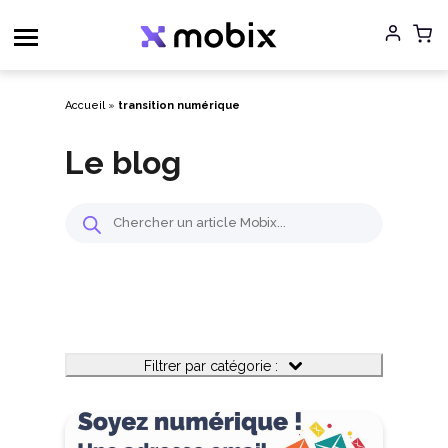
Aller
au
contenu
Accueil
»
transition numérique
Le blog
Filtrer par catégorie :
Filtrer par catégorie :