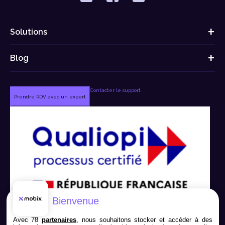
Solutions
Blog
Contacter le support
Prendre RDV avec un expert
Bienvenue
Avec 78
partenaires
, nous souhaitons stocker et accéder à des