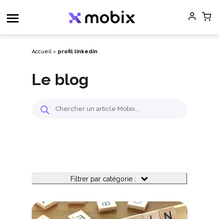
Aller
au
contenu
Accueil
»
profil linkedin
Le blog
Filtrer par catégorie :
Filtrer par catégorie :