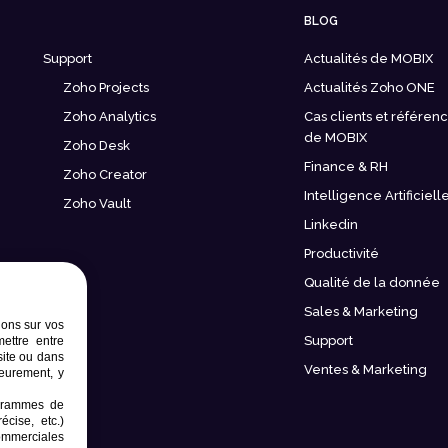
BLOG
Support
Actualités de MOBIX
Zoho Projects
Actualités Zoho ONE
Zoho Analytics
Cas clients et référen
de MOBIX
Zoho Desk
Finance & RH
Zoho Creator
Intelligence Artificiell
Zoho Vault
Linkedin
Productivité
Qualité de la donnée
Sales & Marketing
ions sur vos
Support
mettre entre
site ou dans
Ventes & Marketing
ieurement, y
rogrammes de
écise, etc.)
commerciales