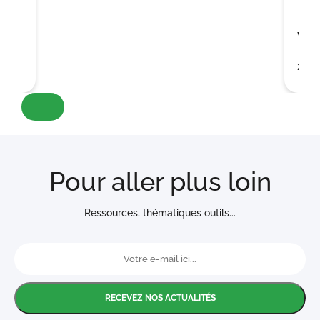
ho
va
vo
28 
Pour aller plus loin
Ressources, thématiques outils...