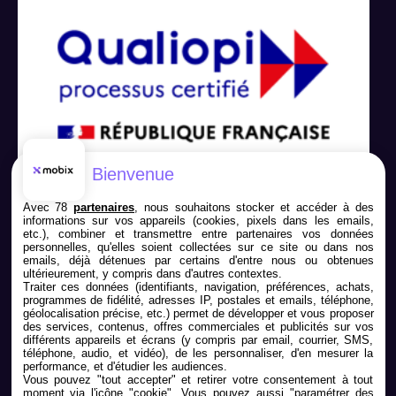
Bienvenue
Avec 78
partenaires
, nous souhaitons stocker et accéder à des
informations sur vos appareils (cookies, pixels dans les emails,
etc.), combiner et transmettre entre partenaires vos données
personnelles, qu'elles soient collectées sur ce site ou dans nos
emails, déjà détenues par certains d'entre nous ou obtenues
ultérieurement, y compris dans d'autres contextes.
Traiter ces données (identifiants, navigation, préférences, achats,
programmes de fidélité, adresses IP, postales et emails, téléphone,
Nous contacter
géolocalisation précise, etc.) permet de développer et vous proposer
des services, contenus, offres commerciales et publicités sur vos
différents appareils et écrans (y compris par email, courrier, SMS,
05 79 98 01 24
téléphone, audio, et vidéo), de les personnaliser, d'en mesurer la
performance, et d'étudier les audiences.
Vous pouvez "tout accepter" et retirer votre consentement à tout
moment via l'icône "cookie"
. Vous pouvez aussi "paramétrer des