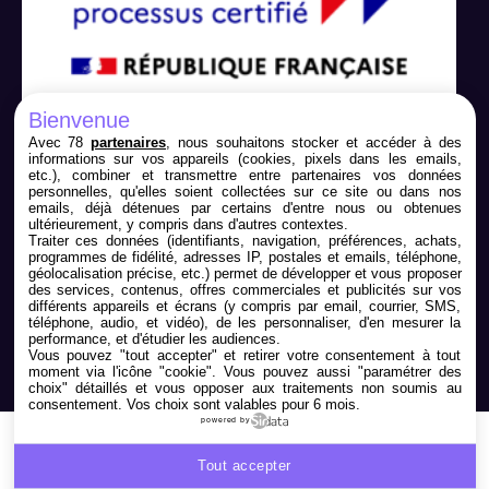
Bienvenue
Avec 78
partenaires
, nous souhaitons stocker et accéder à des
informations sur vos appareils (cookies, pixels dans les emails,
etc.), combiner et transmettre entre partenaires vos données
personnelles, qu'elles soient collectées sur ce site ou dans nos
emails, déjà détenues par certains d'entre nous ou obtenues
ultérieurement, y compris dans d'autres contextes.
Traiter ces données (identifiants, navigation, préférences, achats,
programmes de fidélité, adresses IP, postales et emails, téléphone,
géolocalisation précise, etc.) permet de développer et vous proposer
Nous contacter
des services, contenus, offres commerciales et publicités sur vos
différents appareils et écrans (y compris par email, courrier, SMS,
téléphone, audio, et vidéo), de les personnaliser, d'en mesurer la
05 79 98 01 24
performance, et d'étudier les audiences.
Vous pouvez "tout accepter" et retirer votre consentement à tout
moment via l'icône "cookie"
. Vous pouvez aussi "paramétrer des
choix" détaillés et vous opposer aux traitements non soumis au
consentement. Vos choix sont valables pour 6 mois.
powered by
Copyright 2026.
Conditions générales de vente
Tout accepter
Politique de confidentialité et Mentions légales